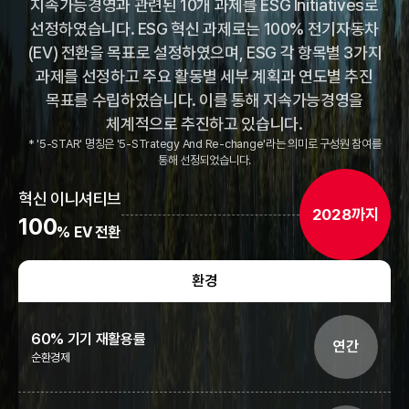
지속가능경영과 관련된 10개 과제를 ESG Initiatives로
선정하였습니다.
ESG 혁신 과제로는 100% 전기자동차
(EV) 전환을 목표로 설정하였으며, ESG 각 항목별 3가지
과제를 선정하고
주요 활동별 세부 계획과 연도별 추진
목표를 수립하였습니다. 이를 통해 지속가능경영을
체계적으로 추진하고 있습니다.
* '5-STAR' 명칭은 '5-STrategy And Re-change'라는 의미로 구성원 참여를
통해 선정되었습니다.
혁신 이니셔티브
2028까지
100
% EV 전환
환경
60% 기기 재활용률
연간
순환경제