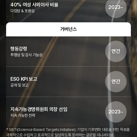
40% 여성 사외이사 비율
2023~
다양성 & 포용성
거버넌스
행동강령
연간
투명성 및 감사 기능성
ESG KPI 보고
연간
공개 및 보고
지속가능경영위원회 의장 선임
2023~
지속 가능한 전략
* SBTi(Science Based Targets Initiative): 기업이 기후변화 대응을 위한 목표를
과학적으로 수립하고 효과적으로 달성하도록 장려하는 글로벌 이니셔티브