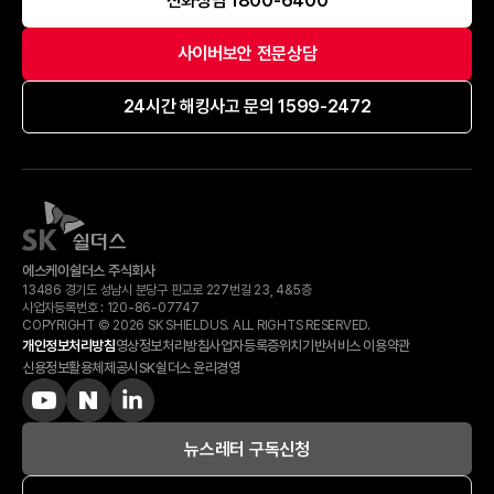
전화상담 1800-6400
사이버보안 전문상담
24시간 해킹사고 문의 1599-2472
에스케이쉴더스 주식회사
13486 경기도 성남시 분당구 판교로 227번길 23, 4&5층
사업자등록번호 :
120-​86-​07747
COPYRIGHT © 2026 SK SHIELDUS. ALL RIGHTS RESERVED.
개인정보처리방침
영상정보처리방침
사업자등록증
위치기반서비스 이용약관
신용정보활용체제공시
SK쉴더스 윤리경영
뉴스레터 구독신청