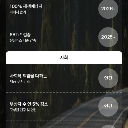
100% 재생에너지
2026~
에너지 관리
SBTi* 검증
2025~
온실가스 배출 감축
사회
사회적 책임을 다하는
연간
제품 및 서비스
부상자 수 연 5% 감소
연간
구성원 건강 및 안전