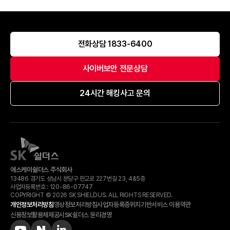
전화상담 1833-6400
사이버보안 전문상담
24시간 해킹사고 문의
에스케이쉴더스 주식회사
13486 경기도 성남시 분당구 판교로 227번길 23, 4&5층
사업자등록번호 :
120-​86-​07747
COPYRIGHT © 2026 SK SHIELDUS. ALL RIGHTS RESERVED.
개인정보처리방침
영상정보처리방침
사업자등록증
위치기반서비스 이용약관
신용정보활용체제공시
SK쉴더스 윤리경영