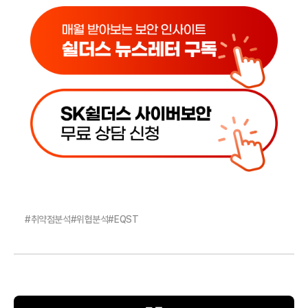
#
취약점분석
#
위협분석
#
EQST