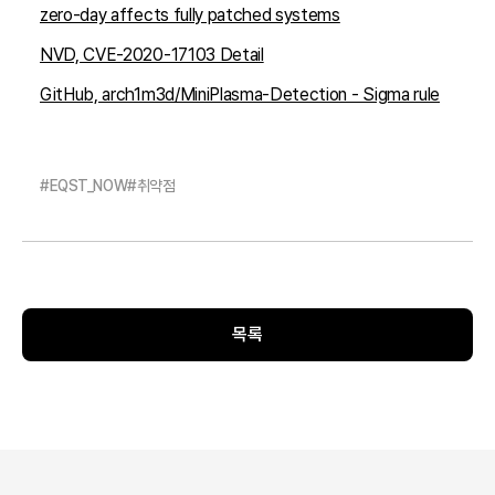
zero-day affects fully patched systems
NVD, CVE-2020-17103 Detail
GitHub, arch1m3d/MiniPlasma-Detection - Sigma rule
#
EQST_NOW
#
취약점
목록