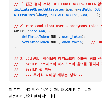
// 1) 접근 검사 누락: OBJ_FORCE_ACCESS_CHECK 없
InitializeObjectAttributes
(
&
oa
,
&
keyPath
,
OBJ_CASE
NtCreateKey
(
&
hKey
,
KEY_ALL_ACCESS
,
&
oa
,
...
);
//
// 2) race condition: user ↔ anonymous token 토글
while
(
!
race_won
)
{
SetThreadToken
(
NULL
,
user_token
);
SetThreadToken
(
NULL
,
anon_token
);
// .DEFA
}
// 3) .DEFAULT 하이브에 레지스트리 심볼릭 링크 생성 (
//    SYSTEM 프로세스의 레지스트리 참조를 공격자 경로
//    SYSTEM 셸 획득
//    ... 무기화·타이밍 세부는 생략 ...
이 코드는 실제 익스플로잇이 아니라 공개 PoC를 방어
관점에서 단순화한 예시입니다.