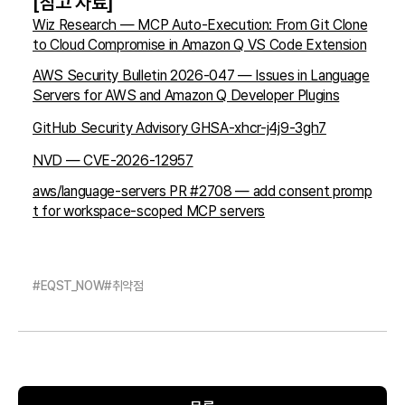
[참고 자료]
Wiz Research — MCP Auto-Execution: From Git Clone
to Cloud Compromise in Amazon Q VS Code Extension
AWS Security Bulletin 2026-047 — Issues in Language
Servers for AWS and Amazon Q Developer Plugins
GitHub Security Advisory GHSA-xhcr-j4j9-3gh7
NVD — CVE-2026-12957
aws/language-servers PR #2708 — add consent promp
t for workspace-scoped MCP servers
#
EQST_NOW
#
취약점