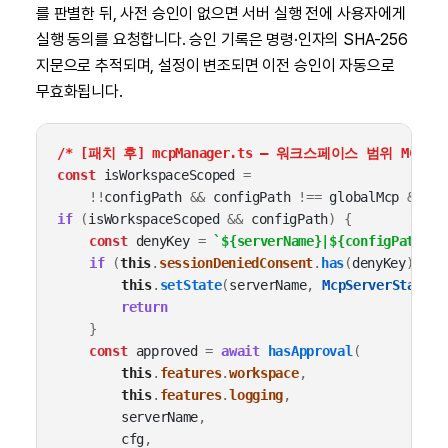
를 판별한 뒤, 사전 승인이 없으면 서버 실행 전에 사용자에게
실행 동의를 요청합니다. 승인 기록은 명령·인자의 SHA-256
지문으로 추적되며, 설정이 변조되면 이전 승인이 자동으로
무효화됩니다.
/* [패치 후] mcpManager.ts — 워크스페이스 범위 MCP
const
isWorkspaceScoped
=
!!
configPath
&&
configPath
!==
globalMcp
&&
co
if
(
isWorkspaceScoped
&&
configPath
)
{
const
denyKey
=
`${serverName}|${configPath}|$
if
(
this
.
sessionDeniedConsent
.
has
(
denyKey
))
{
this
.
setState
(
serverName
,
McpServerStatus
.
return
}
const
approved
=
await
hasApproval
(
this
.
features
.
workspace
,
this
.
features
.
logging
,
serverName
,
cfg
,