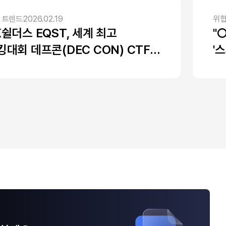
 트렌드
2026.02.19
위협
K쉴더스 EQST, 세계 최고
"
킹대회 데프콘(DEC CON) CTF
'
선 진출로 검증한 사이버보안
술력