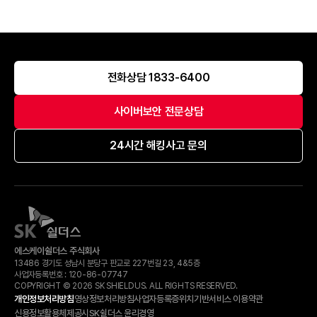
전화상담 1833-6400
사이버보안 전문상담
24시간 해킹사고 문의
에스케이쉴더스 주식회사
13486 경기도 성남시 분당구 판교로 227번길 23, 4&5층
사업자등록번호 :
120-​86-​07747
COPYRIGHT © 2026 SK SHIELDUS. ALL RIGHTS RESERVED.
개인정보처리방침
영상정보처리방침
사업자등록증
위치기반서비스 이용약관
신용정보활용체제공시
SK쉴더스 윤리경영