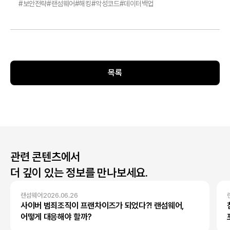
#
보안전략
#
랜섬웨어
#
해킹
#
악성코드
#
데이터백업
목록
관련 콘텐츠에서
더 깊이 있는 정보를 만나보세요.
랜섬웨어
2026.06.26
사이버 범죄조직이 프랜차이즈가 되었다?! 랜섬웨어,
어떻게 대응해야 할까?