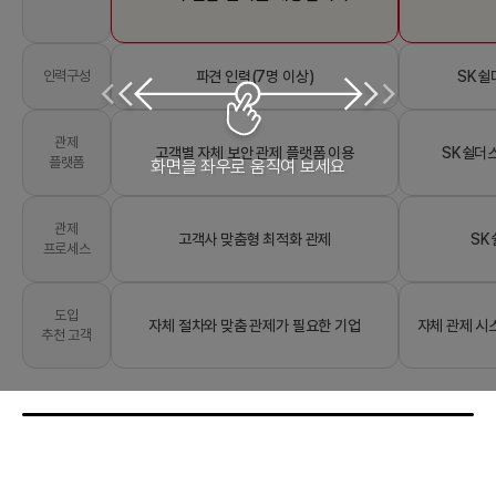
파견 인력(7명 이상)
SK쉴
인력구성
관제
고객별 자체 보안 관제 플랫폼 이용
SK쉴더스
플랫폼
화면을 좌우로 움직여 보세요
관제
고객사 맞춤형 최적화 관제
SK
프로세스
도입
자체 절차와 맞춤 관제가 필요한 기업
자체 관제 시
추천 고객