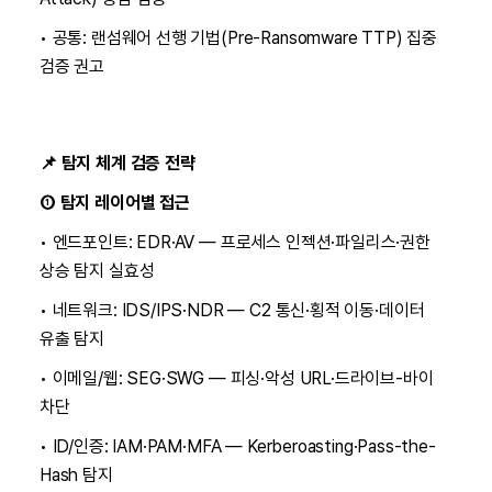
• 공통: 랜섬웨어 선행 기법(Pre-Ransomware TTP) 집중
검증 권고
📌 탐지 체계 검증 전략
① 탐지 레이어별 접근
• 엔드포인트: EDR·AV — 프로세스 인젝션·파일리스·권한
상승 탐지 실효성
• 네트워크: IDS/IPS·NDR — C2 통신·횡적 이동·데이터
유출 탐지
• 이메일/웹: SEG·SWG — 피싱·악성 URL·드라이브-바이
차단
• ID/인증: IAM·PAM·MFA — Kerberoasting·Pass-the-
Hash 탐지