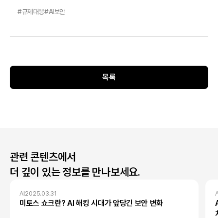
#
규제대응
#
AI보안
목록
관련 콘텐츠에서
더 깊이 있는 정보를 만나보세요.
AI
2025.03.31
A
미토스 쇼크란? AI 해킹 시대가 앞당긴 보안 변화