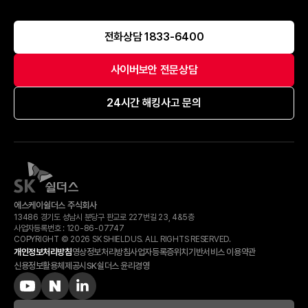
전화상담 1833-6400
사이버보안 전문상담
24시간 해킹사고 문의
에스케이쉴더스 주식회사
13486 경기도 성남시 분당구 판교로 227번길 23, 4&5층
사업자등록번호 :
120-​86-​07747
COPYRIGHT © 2026 SK SHIELDUS. ALL RIGHTS RESERVED.
개인정보처리방침
영상정보처리방침
사업자등록증
위치기반서비스 이용약관
신용정보활용체제공시
SK쉴더스 윤리경영